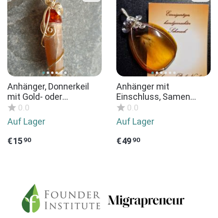
Anhänger, Donnerkeil
Anhänger mit
mit Gold- oder
Einschluss, Samen
Silberdraht, teils mit
Halskette Silberdraht
0.0
0.0
Ostseeperlen und
gewickelt
Auf Lager
Auf Lager
Bernstein, Fossiler
Belemnit, Versteinerung
€
15
€
49
90
90