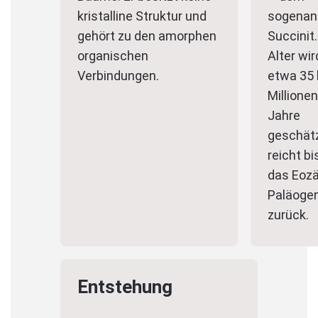
kristalline Struktur und
sogenan
gehört zu den amorphen
Succinit.
organischen
Alter wir
Verbindungen.
etwa 35 
Millionen
Jahre
geschät
reicht bi
das Eoz
Paläoge
zurück.
Entstehung