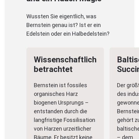
Wussten Sie eigentlich, was
Bernstein genau ist? Ist er ein
Edelstein oder ein Halbedelstein?
Wissenschaftlich
Balti
betrachtet
Succin
Bernstein ist fossiles
Der größt
organisches Harz
des indus
biogenen Ursprungs –
gewonn
entstanden durch die
Bernstei
langfristige Fossilisation
gehört 
von Harzen urzeitlicher
baltisch
Bäume. Er besitzt keine
– dem