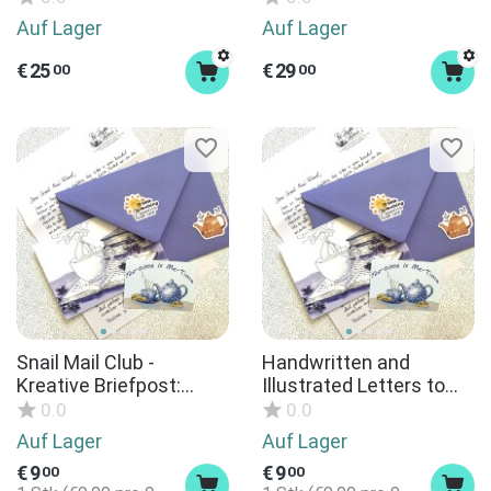
Küchenhelfer
Aufbewahrungskorb,
Auf Lager
Auf Lager
Blumenampel
€
25
€
29
00
00
Snail Mail Club -
Handwritten and
Kreative Briefpost:
Illustrated Letters to
Handgeschriebener
Help You Slow Down –
0.0
0.0
Brief mit kreativen
Mindful Snail Mail with
Auf Lager
Auf Lager
Extras und kleinen
Inspirational Words and
€
9
€
9
00
00
Freuden als
Journaling Prompts