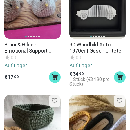
Bruni & Hilde -
3D Wandbild Auto
Emotional Support
1970er | Geschichteter
Chickens
Kompaktwagen Modell|
0.0
0.0
Auto Deko Bilderrahmen
Auf Lager
Auf Lager
| Geschenk für alle
€
34
90
Autoliebhaber | Retro
€
17
00
1 Stück (
€
34.90
pro
Wandkunst
Stück)