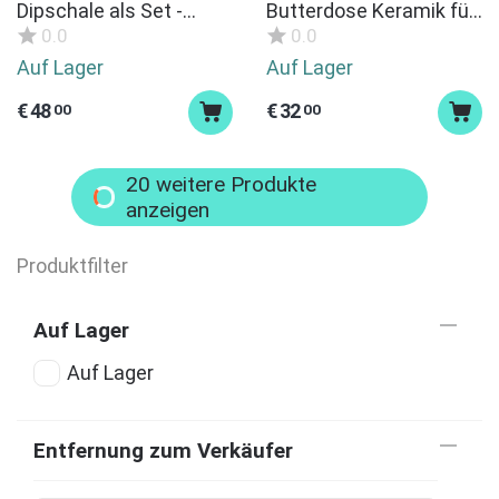
Dipschale als Set -
Butterdose Keramik für
beige mit Dots Keramik
100-135g Butter mit Lok
0.0
0.0
handgemacht
- wird bei Kauf
Auf Lager
Auf Lager
hergestellt
€
48
€
32
00
00
20 weitere Produkte
anzeigen
Produktfilter
Auf Lager
Auf Lager
Entfernung zum Verkäufer