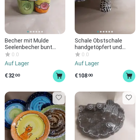
Becher mit Mulde
Schale Obstschale
Seelenbecher bunt
handgetöpfert und
Keramik handgemacht -
handbemalt in schwarz
0.0
0.0
werden hergestellt bei
weiß Keramik - Unikat
Auf Lager
Auf Lager
Kauf
€
32
€
108
00
00