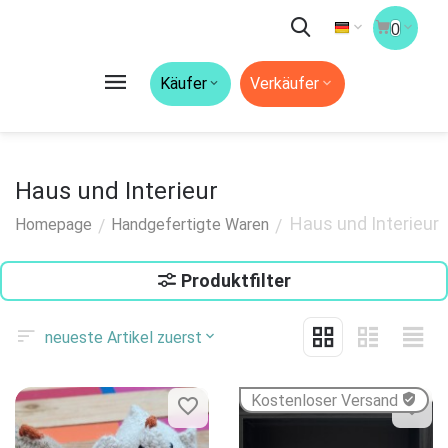
0
Käufer
Verkäufer
Haus und Interieur
Haus und Interieur
/
/
Homepage
Handgefertigte Waren
Produktfilter
neueste Artikel zuerst
Kostenloser Versand