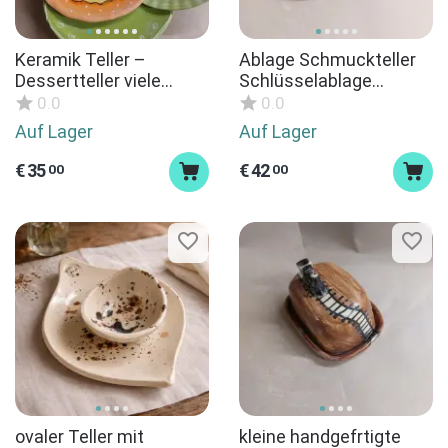
Keramik Teller –
Ablage Schmuckteller
Dessertteller viele
Schlüsselablage
Unikate / Keramik
Keramik handgemacht
0.0
0.0
handgemacht
Hand
Auf Lager
Auf Lager
€
35
€
42
00
00
ovaler Teller mit
kleine handgefrtigte