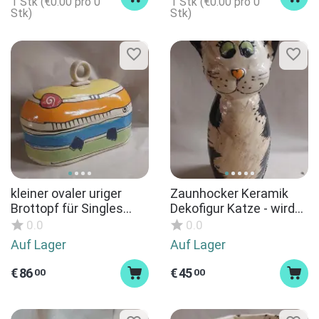
1 Stk (
€
0.00
pro 0
1 Stk (
€
0.00
pro 0
Überraschung
Stk)
Stk)
kleiner ovaler uriger
Zaunhocker Keramik
Brottopf für Singles
Dekofigur Katze - wird
Brotkasten Brotdose
produziert nach Kauf
0.0
0.0
Keramik im Design
Auf Lager
Auf Lager
crazy- wird nach Kauf
hergestellt
€
86
€
45
00
00