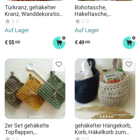
Türkranz, gehäkelter
Bohotasche,
Kranz, Wanddekoration,
Häkeltasche,
Kranzbasis, Häkelkranz
Handtasche,
0.0
0.0
zum Selbstgestalten,
Crossbodytasche,
Auf Lager
Auf Lager
Weihnachtskranz,
Umhängetasche
Adventskranz
€
55
€
49
00
00
2er Set gehäkelte
gehäkelter Hängekorb,
Topflappen,
Korb, Häkelkorb zum
Untersetzer,
Aufhängen,
0.0
0.0