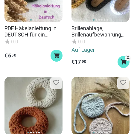
PDF Häkelanleitung in
Brillenablage,
DEUTSCH für ein
Brillenaufbewahrung,
quadratisches
gehäkeltes Brillenetui,
0.0
0.0
Körbchen
Brillenhalter
Auf Lager
€
6
50
€
17
90