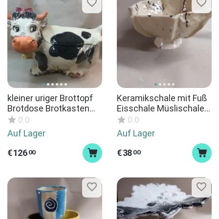
kleiner uriger Brottopf
Keramikschale mit Fuß
Brotdose Brotkasten
Eisschale Müslischale
für kleine Haushalte als
Dessertschale Keramik
0.0
0.0
KUH - wird produziert
Unikat
Auf Lager
Auf Lager
nach Kauf
€
126
€
38
00
00