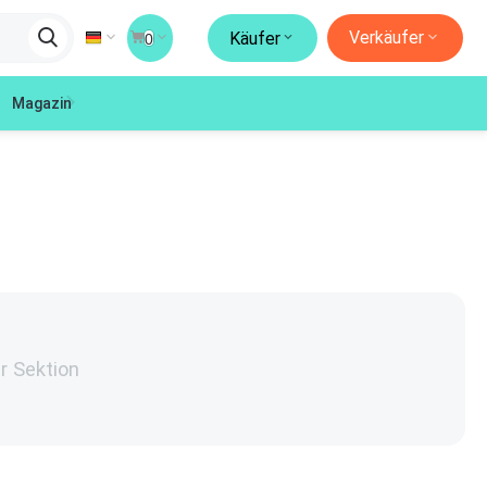
Verkäufer
Käufer
0
Magazin
er Sektion