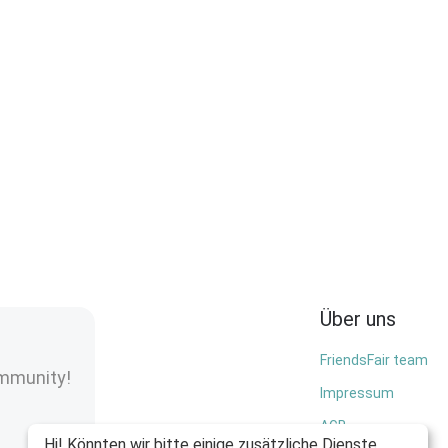
Über uns
FriendsFair team
ommunity!
Impressum
AGB
Hi! Könnten wir bitte einige zusätzliche Dienste