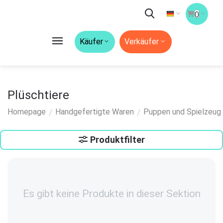
0
Käufer
Verkäufer
Plüschtiere
/
/
Homepage
Handgefertigte Waren
Puppen und Spielzeug
Produktfilter
Es gibt keine Produkte in dieser Sektion