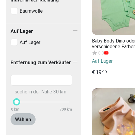
Baumwolle
Auf Lager
Baby Body Dino oder
Auf Lager
verschiedene Farbe
personalisierbar, bio 
0.0
Geschenk zur Gebur
Auf Lager
Entfernung zum Verkäufer
Babygeschenk person
Verschiedene Fa...
€
19
99
suche in der Nähe
30
km
0
km
700
km
Wählen