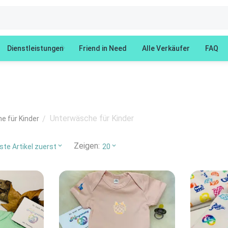
Dienstleistungen
Friend in Need
Alle Verkäufer
FAQ
Unterwäsche für Kinder
/
e für Kinder
Zeigen:
te Artikel zuerst
20