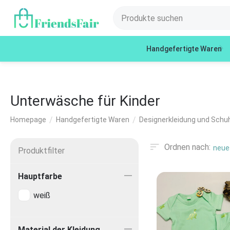
Handgefertigte Waren
Unterwäsche für Kinder
/
/
Homepage
Handgefertigte Waren
Designerkleidung und Schuh
Ordnen nach:
neues
Produktfilter
Hauptfarbe
weiß
Material der Kleidung