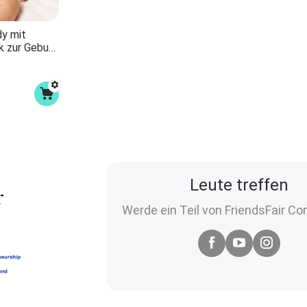
dy mit
k zur Geburt
siert mit
 für
Leute treffen
Werde ein Teil von FriendsFair C