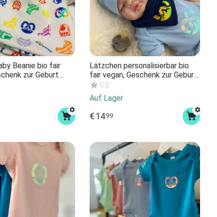
by Beanie bio fair
Lätzchen personalisierbar bio
schenk zur Geburt
fair vegan, Geschenk zur Geburt
enk. Für
Babygeschenk
0.0
ne und Babys
Halstuch/Spucklatz Baby.
Auf Lager
Verschiedene Farben mit Name
Junge
€
14
99