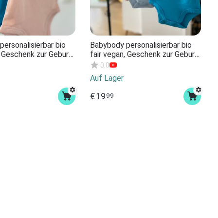
ersonalisierbar bio
Babybody personalisierbar bio
, Geschenk zur Geburt
fair vegan, Geschenk zur Geburt
nk personalisierbar.
Babygeschenk personalisierbar.
0.0
ene Farben Bodysuit
Verschiedene Farben Bodysuit
Auf Lager
 Text
unisex mit Name
€
19
99