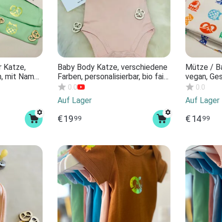
 Katze,
Baby Body Katze, verschiedene
Mütze / Ba
n, mit Name
Farben, personalisierbar, bio fair
vegan, Ge
fair vegan,
vegan, Geschenk zur Geburt
Babygesch
0.0
0.0
t
Babygeschenk personalisierbar.
Neugebore
Auf Lager
Auf Lager
alisierbar.
Verschiedene Farben Bodysuit
unise...
€
19
€
14
99
99