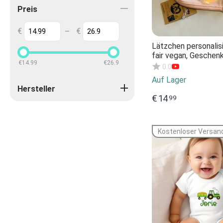
Preis
€
€
–
Lätzchen personalisi
fair vegan, Geschen
€
14.99
€
26.9
Babygeschenk
0.0
Halstuch/Spucklatz
Auf Lager
Verschiedene Farbe
Hersteller
€
14
99
Kostenloser Versan