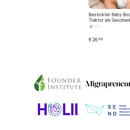
Bestickter Baby Bo
Traktor als Geschen
Taufe Pate personali
0.0
Name Geschenkidee
Landwirte
€
26
90