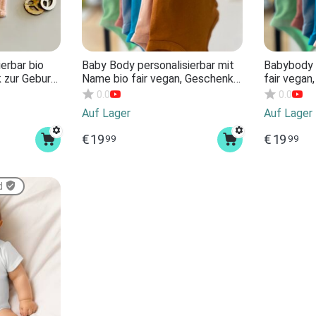
erbar bio
Baby Body personalisierbar mit
Babybody p
k zur Geburt
Name bio fair vegan, Geschenk
fair vegan
zur Geburt Babygeschenk
Babygesche
0.0
0.0
 Baby.
personalisierbar. Verschiedene
Verschied
Auf Lager
Auf Lager
n mit Name
Farben Bodysuit COLORS
unisex mit
€
19
€
19
99
99
d