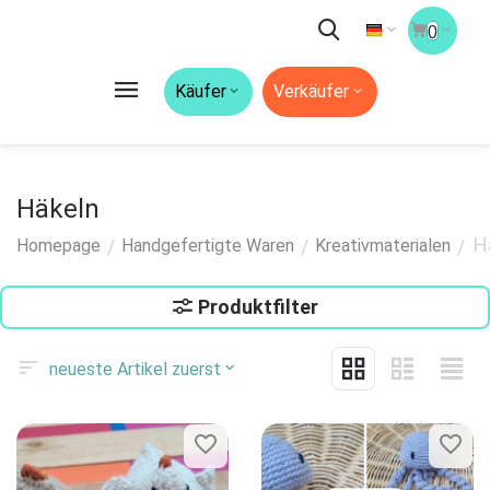
0
Käufer
Verkäufer
Häkeln
H
/
/
/
Homepage
Handgefertigte Waren
Kreativmaterialen
Produktfilter
neueste Artikel zuerst