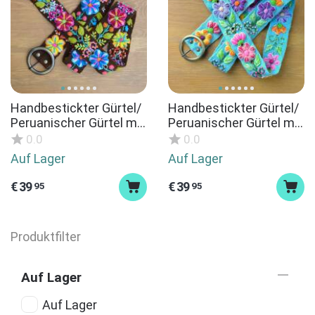
Handbestickter Gürtel/
Handbestickter Gürtel/
Peruanischer Gürtel mit
Peruanischer Gürtel mit
Blumenmuster/bunter
Blumenmuster/bunter
0.0
0.0
Ethno Boho Gürtel /
Ethno Boho Gürtel /
Auf Lager
Auf Lager
handgestrickter
handgestrickter Gürtel /
Gürtel/ethnischer
ethnischer
€
39
€
39
95
95
Blumengürtel
Blumengürtel
Produktfilter
Auf Lager
Auf Lager