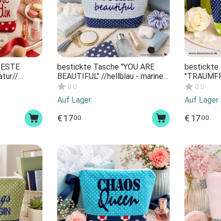
"BESTE
bestickte Tasche "YOU ARE
bestickte
atur//
BEAUTIFUL" //hellblau - marine//
"TRAUMFRA
turtasche
Kosmetiktasche Kulturtasche
Kosmetikt
0.0
0.0
eup-Bag
Schminktasche Makeup-Bag
Schminkt
Auf Lager
Auf Lager
ent
Statement Kompliment
Statemen
Geschenk
Geschenk
€
17
€
17
00
00