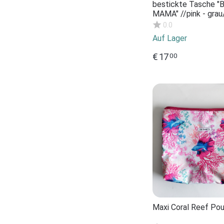
bestickte Tasche 
MAMA" //pink - grau
Kosmetiktasche Kul
0.0
Schminktasche Mak
Auf Lager
Statement Komplim
Geschenk
€
17
00
Maxi Coral Reef Po