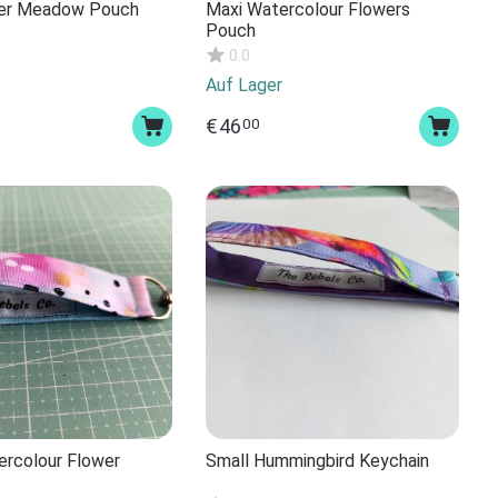
wer Meadow Pouch
Maxi Watercolour Flowers
Pouch
0.0
Auf Lager
€
46
00
ercolour Flower
Small Hummingbird Keychain