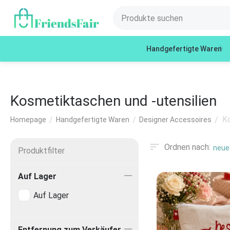
Handgefertigte Waren
Kosmetiktaschen und -utensilien
Ko
/
/
/
Homepage
Handgefertigte Waren
Designer Accessoires
Ordnen nach:
neues
Produktfilter
Auf Lager
Auf Lager
Entfernung zum Verkäufer