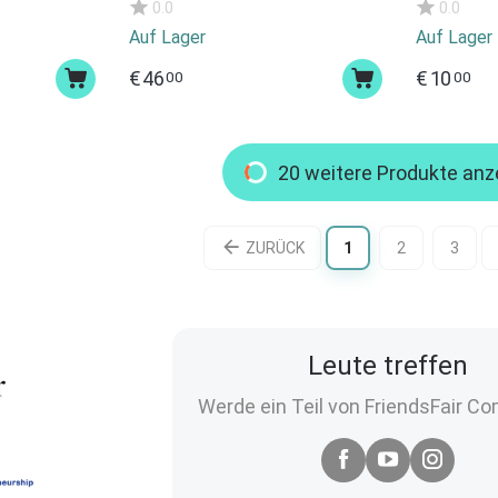
0.0
0.0
Auf Lager
Auf Lager
€
46
€
10
00
00
20 weitere Produkte anz
ZURÜCK
1
2
3
Leute treffen
Werde ein Teil von FriendsFair C