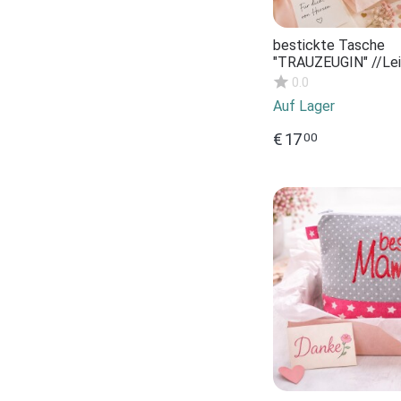
bestickte Tasche
"TRAUZEUGIN" //Le
marine// Kosmetikt
0.0
Kulturtasche Schmi
Auf Lager
Makeup-Bag State
Kompliment Gesche
€
17
00