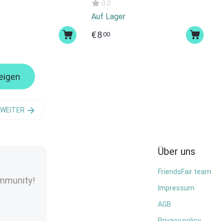
0.0
Auf Lager
€
8
00
eigen
WEITER
Über uns
FriendsFair team
ommunity!
Impressum
AGB
Privacy policy