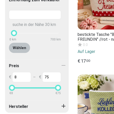
suche in der Nähe
30
km
bestickte Tasche 
FREUNDIN" //rot - n
0
km
700
km
Kosmetiktasche Kul
0.0
Wählen
Schminktasche Mak
Auf Lager
Statement Komplim
Geschenk
€
17
00
Preis
€
€
–
€
8
€
75
Hersteller