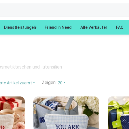
Dienstleistungen
Friend in Need
Alle Verkäufer
FAQ
smetiktaschen und -utensilien
Zeigen:
te Artikel zuerst
20