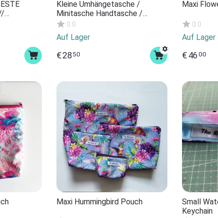
"BESTE
Kleine Umhängetasche /
Maxi Flo
//
Minitasche Handtasche /
turtasche
Farbenfroher Umhängetasche /
0.0
0.0
eup-Bag
Wildlederimitat / Ethno / Boho/
Auf Lager
Auf Lager
ent
Hippie, Festival, bunt
€
28
€
46
50
00
uch
Maxi Hummingbird Pouch
Small Wat
Keychain