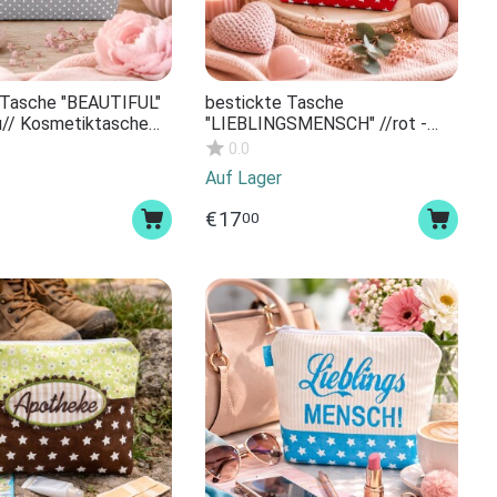
 Tasche "BEAUTIFUL"
bestickte Tasche
au// Kosmetiktasche
"LIEBLINGSMENSCH" //rot -
che Schminktasche
natur// Kosmetiktasche
0.0
ag Statement
Kulturtasche Schminktasche
Auf Lager
nt Geschenk
Makeup-Bag Statement
Kompliment Geschenk
€
17
00