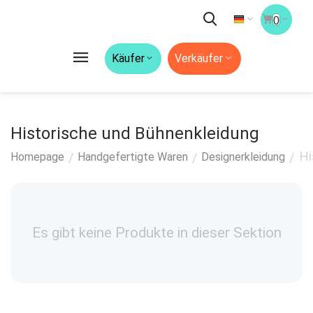
0
Käufer
Verkäufer
Historische und Bühnenkleidung
Hi
/
/
/
Homepage
Handgefertigte Waren
Designerkleidung
Es gibt keine Produkte in dieser Sektion