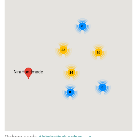
8
22
16
Nini Handmade
14
6
8
Ordnen nach: