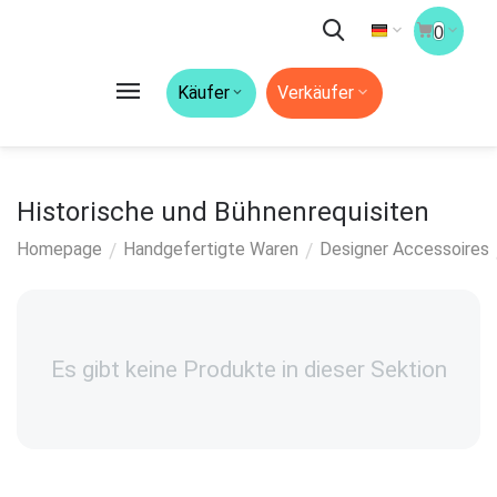
0
Käufer
Verkäufer
Historische und Bühnenrequisiten
/
/
Homepage
Handgefertigte Waren
Designer Accessoires
Es gibt keine Produkte in dieser Sektion