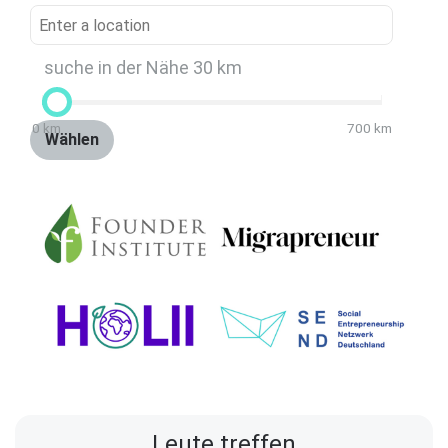
suche in der Nähe
30
km
0
km
700
km
Wählen
Leute treffen