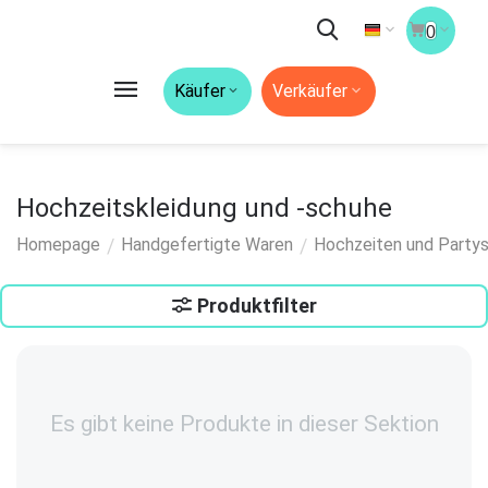
0
Käufer
Verkäufer
Hochzeitskleidung und -schuhe
/
/
Homepage
Handgefertigte Waren
Hochzeiten und Party
Produktfilter
Es gibt keine Produkte in dieser Sektion