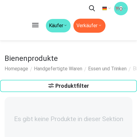
0
Käufer
Verkäufer
Bienenprodukte
B
/
/
/
Homepage
Handgefertigte Waren
Essen und Trinken
Produktfilter
Es gibt keine Produkte in dieser Sektion