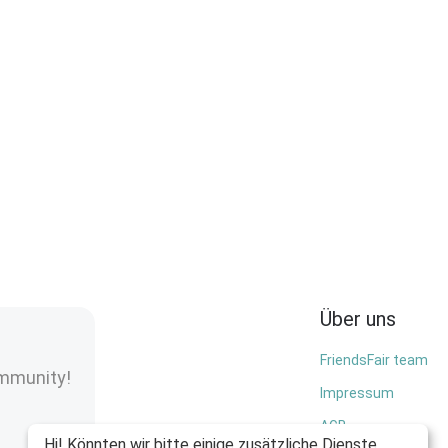
Über uns
FriendsFair team
ommunity!
Impressum
AGB
Hi! Könnten wir bitte einige zusätzliche Dienste