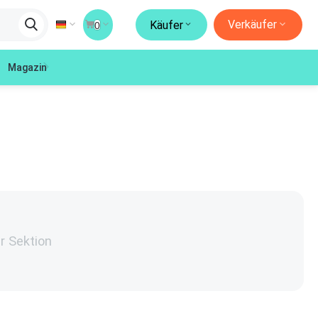
Verkäufer
Käufer
0
Magazin
er Sektion