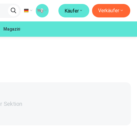
Verkäufer
Käufer
0
Magazin
er Sektion