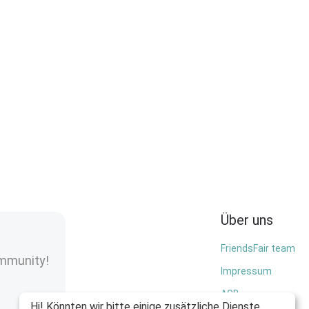
Über uns
FriendsFair team
ommunity!
Impressum
AGB
Hi! Könnten wir bitte einige zusätzliche Dienste