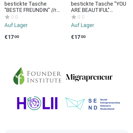
bestickte Tasche
bestickte Tasche "YOU
"BESTE FREUNDIN" //rot
ARE BEAUTIFUL"
- natur//
//hellblau - marine//
0.0
0.0
Kosmetiktasche
Kosmetiktasche
Auf Lager
Auf Lager
Kulturtasche
Kulturtasche
Schminktasche
Schminktasche
€
17
€
17
00
00
Makeup-Bag Statement
Makeup-Bag Statement
Kompliment Geschenk
Kompliment Geschenk