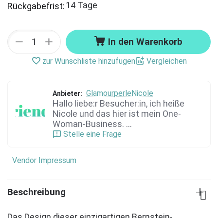
14 Tage
Rückgabefrist:
+
−
In den Warenkorb
zur Wunschliste hinzufugen
Vergleichen
GlamourperleNicole
Anbieter:
Hallo liebe:r Besucher:in, ich heiße
Nicole und das hier ist mein One-
Woman-Business. ...
Stelle eine Frage
Vendor Impressum
Beschreibung
Das Design dieser einzigartigen Bernstein-