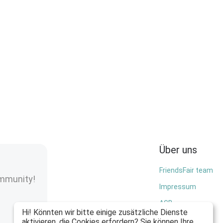
Über uns
FriendsFair team
ommunity!
Impressum
AGB
Hi! Könnten wir bitte einige zusätzliche Dienste
Privacy policy
aktivieren, die Cookies erfordern? Sie können Ihre