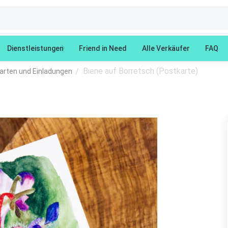
Dienstleistungen
Friend in Need
Alle Verkäufer
FAQ
Biene auf Borretsch (Postkarte)
/
arten und Einladungen