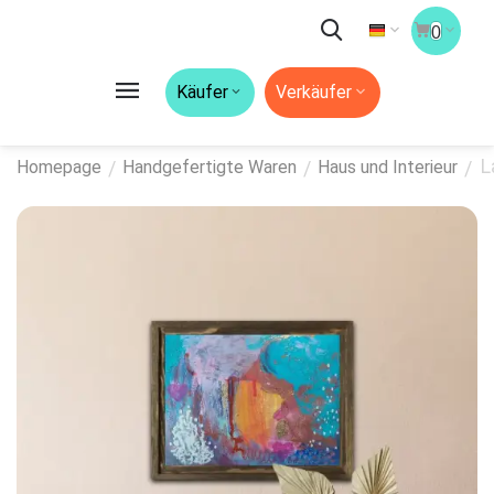
0
Käufer
Verkäufer
L
/
/
/
Homepage
Handgefertigte Waren
Haus und Interieur