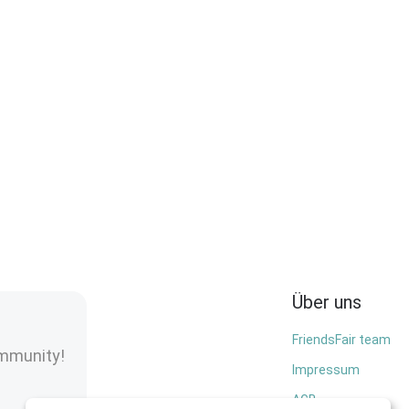
Über uns
FriendsFair team
ommunity!
Impressum
AGB