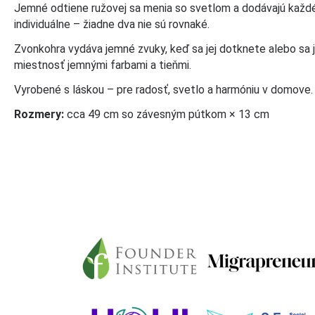
Jemné odtiene ružovej sa menia so svetlom a dodávajú každé
individuálne – žiadne dva nie sú rovnaké.
Zvonkohra vydáva jemné zvuky, keď sa jej dotknete alebo sa j
miestnosť jemnými farbami a tieňmi.
Vyrobené s láskou – pre radosť, svetlo a harmóniu v domove.
Rozmery:
cca 49 cm so závesným pútkom × 13 cm