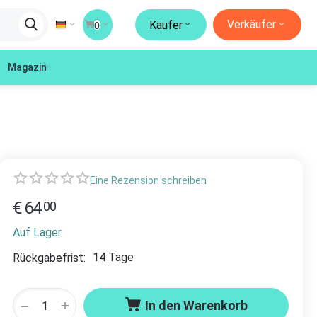
Verkäufer
Käufer
0
Magazin
Eine Rezension schreiben
€
64
00
Auf Lager
14 Tage
Rückgabefrist:
+
−
In den Warenkorb