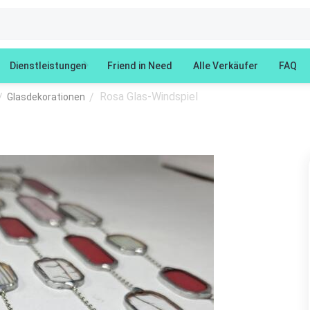
Dienstleistungen
Friend in Need
Alle Verkäufer
FAQ
Rosa Glas-Windspiel
/
/
Glasdekorationen