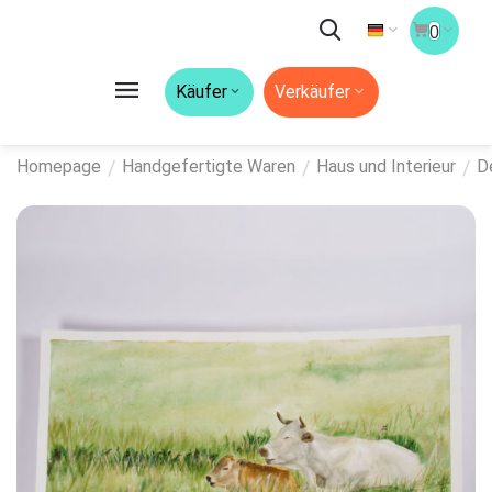
0
Käufer
Verkäufer
/
/
/
Homepage
Handgefertigte Waren
Haus und Interieur
D