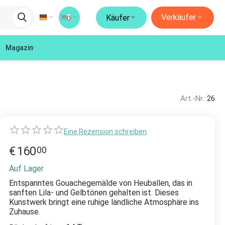
Verkäufer
Käufer
0
Magazin
Art.-Nr.:
26
Eine Rezension schreiben
€
160
00
Auf Lager
Entspanntes Gouachegemälde von Heuballen, das in
sanften Lila- und Gelbtönen gehalten ist. Dieses
Kunstwerk bringt eine ruhige ländliche Atmosphäre ins
Zuhause.