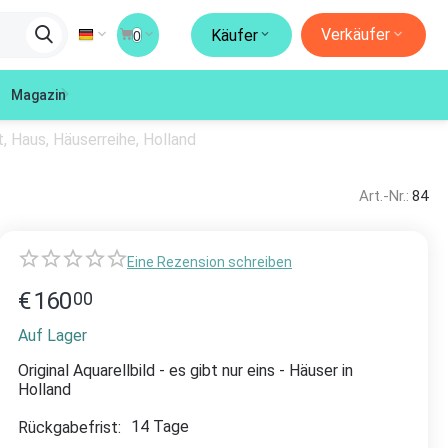
Verkäufer
Käufer
0
Magazin
at, Haus, Häuserreihe, Holland
Art.-Nr.:
84
Eine Rezension schreiben
€
160
00
Auf Lager
Original Aquarellbild - es gibt nur eins - Häuser in
Holland
14 Tage
Rückgabefrist: