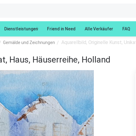
Dienstleistungen
Friend in Need
Alle Verkäufer
FAQ
Aquarellbild, Originelle Kunst, Unik
/
/
Gemälde und Zeichnungen
kat, Haus, Häuserreihe, Holland