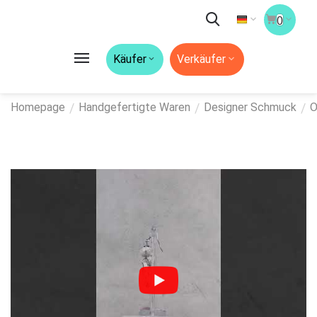
0
Käufer
Verkäufer
/
/
/
Homepage
Handgefertigte Waren
Designer Schmuck
O