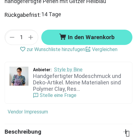
handgefertigte Perlen mit Glitzer Hellblau
14 Tage
Rückgabefrist:
+
−
In den Warenkorb
zur Wunschliste hinzufugen
Vergleichen
Style by Bine
Anbieter:
Handgefertigter Modeschmuck und
Deko-Artikel. Meine Materialien sind
Polymer Clay, Res...
Stelle eine Frage
Vendor Impressum
Beschreibung