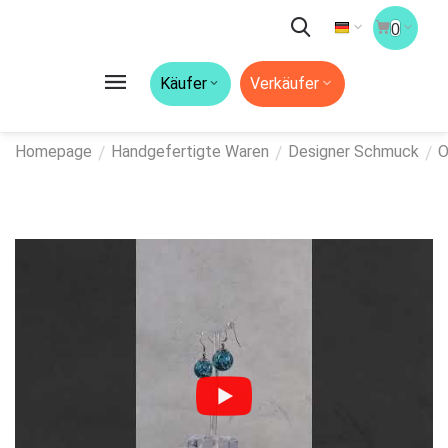
0
Käufer
Verkäufer
/
/
/
Homepage
Handgefertigte Waren
Designer Schmuck
O